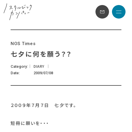
メニュ
N
O
S
T
i
m
e
s
七夕に何を願う？？
DIARY
Category
Date
2009/07/08
２００９年７月７日 七夕です。
短冊に願いを・・・