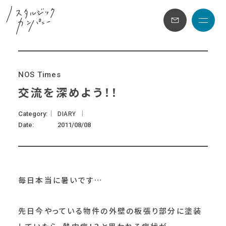
メニュ
N
O
S
T
i
m
e
s
交流を深めよう！！
DIARY
Category
Date
2011/08/08
毎日本当に暑いです…
先日今やっている物件の外壁の板張り部分に塗装