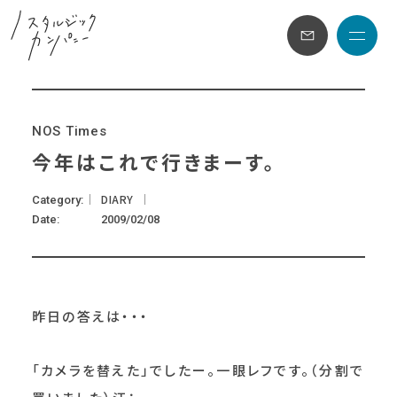
メニュ
N
O
S
T
i
m
e
s
今年はこれで行きまーす。
DIARY
Category
Date
2009/02/08
昨日の答えは・・・
「カメラを替えた」でしたー。一眼レフです。（分割で