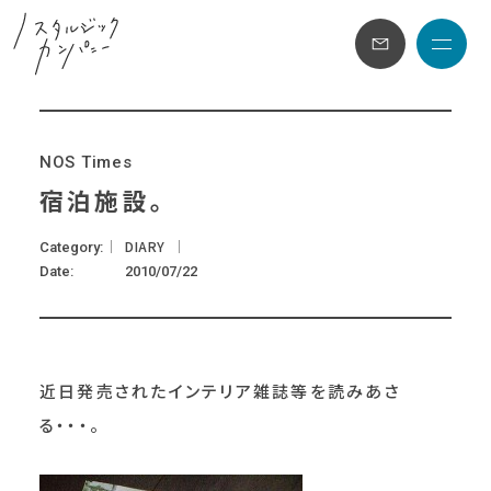
メニュ
N
O
S
T
i
m
e
s
宿泊施設。
DIARY
Category
Date
2010/07/22
近日発売されたインテリア雑誌等を読みあさ
る・・・。