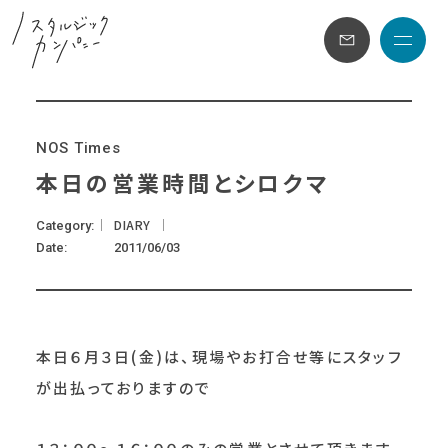
メニュ
N
O
S
T
i
m
e
s
本日の営業時間とシロクマ
DIARY
Category
Date
2011/06/03
本日６月３日(金)は、現場やお打合せ等にスタッフ
が出払っておりますので