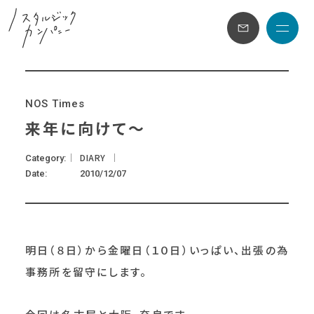
メニュ
N
O
S
T
i
m
e
s
来年に向けて～
DIARY
Category
Date
2010/12/07
明日（８日）から金曜日（１０日）いっぱい、出張の為
事務所を留守にします。