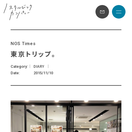
メニュ
N
O
S
T
i
m
e
s
東京トリップ。
DIARY
Category
Date
2015/11/10