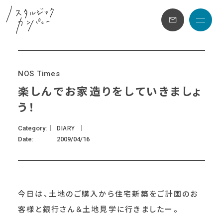
メニュ
N
O
S
T
i
m
e
s
楽しんでお家造りをしていきましょ
う！
DIARY
Category
Date
2009/04/16
今日は、土地のご購入から住宅新築をご計画のお
客様と銀行さん＆土地見学に行きましたー。