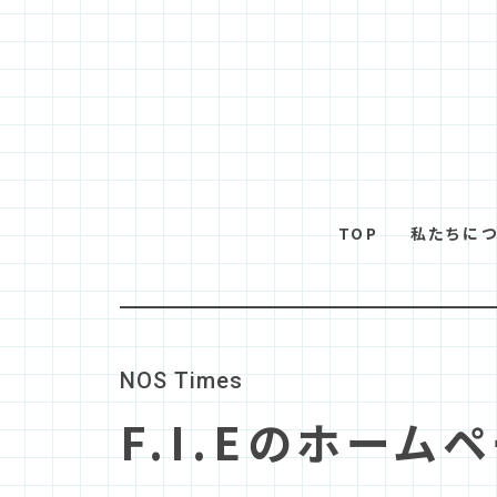
TOP
私たちに
N
O
S
T
i
m
e
s
F.I.Eのホーム