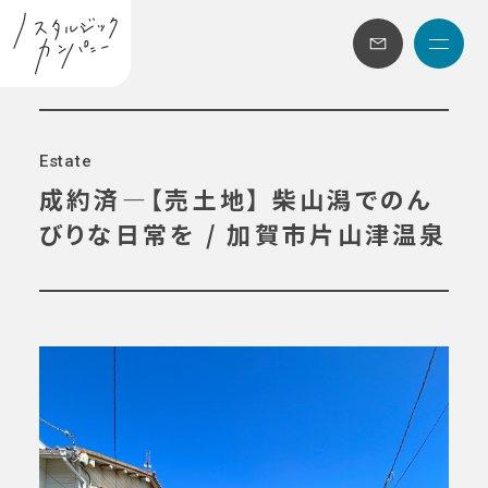
メニュ
E
s
t
a
t
e
成約済―【売土地】 柴山潟でのん
びりな日常を / 加賀市片山津温泉