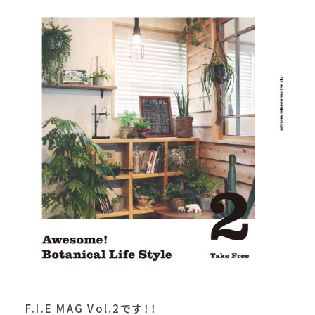
F.I.E MAG Vol.2です！！