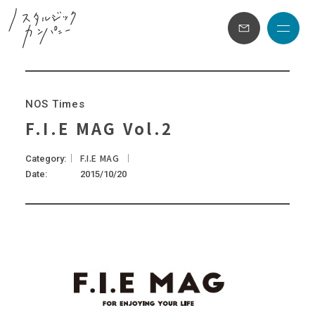
メニュ
N
O
S
T
i
m
e
s
F.I.E MAG Vol.2
F.I.E MAG
Category
Date
2015/10/20