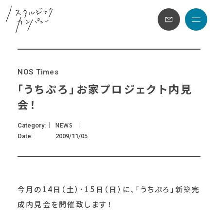
メニュ
N
O
S
T
i
m
e
s
「うちぷろ」お家プロジェクト内見
会！
NEWS
Category
Date
2009/11/05
今月の14日（土）・15日（日）に、「うちぷろ」新築完
成内見会を開催致します！