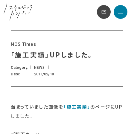
メニュ
N
O
S
T
i
m
e
s
「施工実績」UPしました。
NEWS
Category
Date
2011/02/10
溜まっていました画像を
「施工実績」
のページにUP
しました。