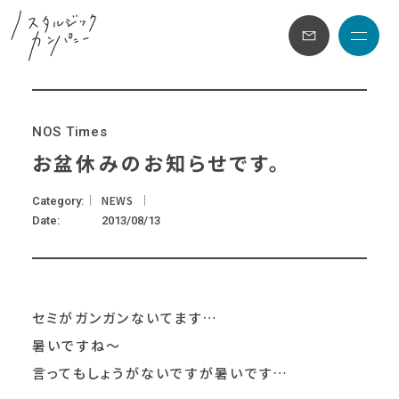
メニュ
N
O
S
T
i
m
e
s
お盆休みのお知らせです。
NEWS
Category
Date
2013/08/13
セミがガンガンないてます…
暑いですね～
言ってもしょうがないですが暑いです…