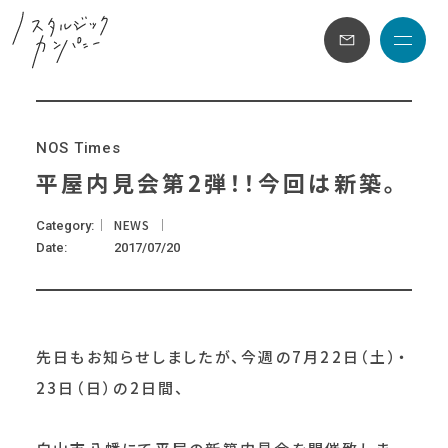
メニュ
N
O
S
T
i
m
e
s
平屋内見会第2弾！！今回は新築。
NEWS
Category
Date
2017/07/20
先日もお知らせしましたが、今週の7月22日（土）・
23日（日）の2日間、