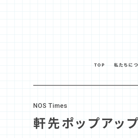
TOP
私たちに
N
O
S
T
i
m
e
s
軒先ポップアップ