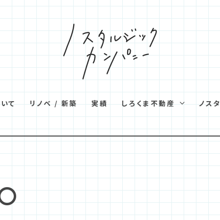
ついて
リノベ / 新築
実績
しろくま不動産
ノス
〇