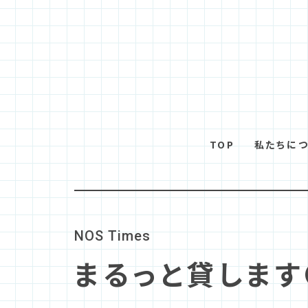
TOP
私たちに
N
O
S
T
i
m
e
s
まるっと貸します