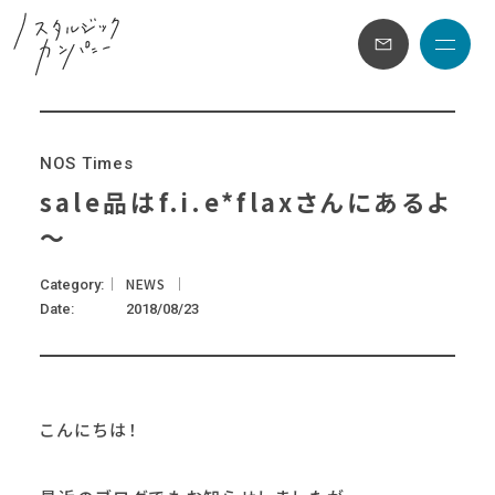
メニュ
N
O
S
T
i
m
e
s
sale品はf.i.e*flaxさんにあるよ
～
NEWS
Category
Date
2018/08/23
こんにちは！