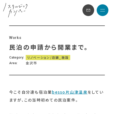
メニュ
W
o
r
k
s
民泊の申請から開業まで。
リノベーション/店舗_施設
Category
金沢市
Area
今こそ自分達も宿泊業
besso片山津温泉
をしてい
ますが、この当時初めての民泊案件。