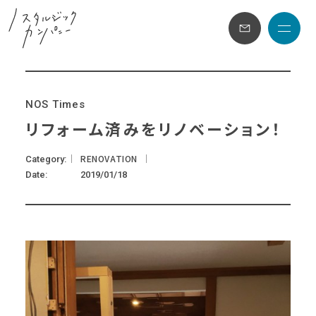
メニュ
N
O
S
T
i
m
e
s
リフォーム済みをリノベーション！
RENOVATION
Category
Date
2019/01/18