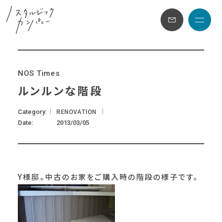
メニュ
N
O
S
T
i
m
e
s
ルンルンな階段
RENOVATION
Category
Date
2013/03/05
Y様邸。中古のお家をご購入時の階段の様子です。