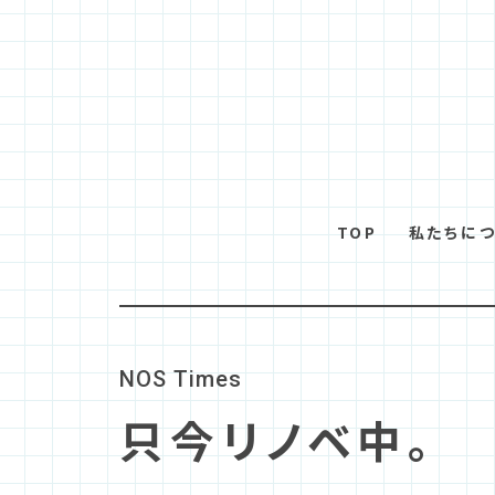
TOP
私たちに
N
O
S
T
i
m
e
s
只今リノベ中。