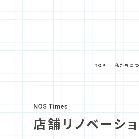
TOP
私たちに
N
O
S
T
i
m
e
s
店舗リノベーショ