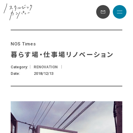
メニュ
N
O
S
T
i
m
e
s
暮らす場・仕事場リノベーション
RENOVATION
Category
Date
2018/12/13