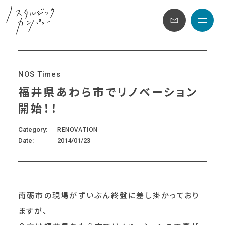
メニュ
N
O
S
T
i
m
e
s
福井県あわら市でリノベーション
開始！！
RENOVATION
Category
Date
2014/01/23
南砺市の現場がずいぶん終盤に差し掛かっており
ますが、