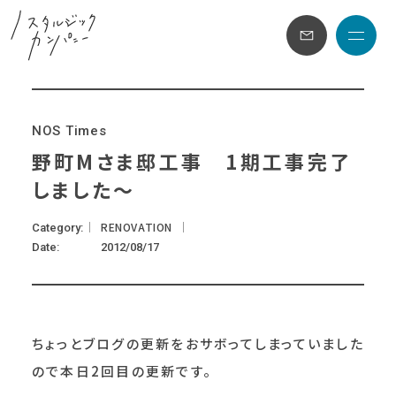
メニュ
N
O
S
T
i
m
e
s
野町Mさま邸工事 1期工事完了
しました～
RENOVATION
Category
Date
2012/08/17
ちょっとブログの更新をおサボってしまっていました
ので本日2回目の更新です。