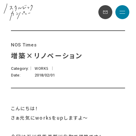
メニュ
N
O
S
T
i
m
e
s
増築×リノベーション
WORKS
Category
Date
2018/02/01
こんにちは！
さぁ元気にworksをupしますよ～