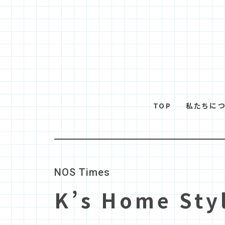
TOP
私たちに
N
O
S
T
i
m
e
s
K’s Home S