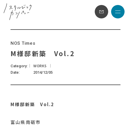
メニュ
N
O
S
T
i
m
e
s
M様邸新築 Vol.2
WORKS
Category
Date
2014/12/05
M様邸新築 Vol.2
富山県南砺市