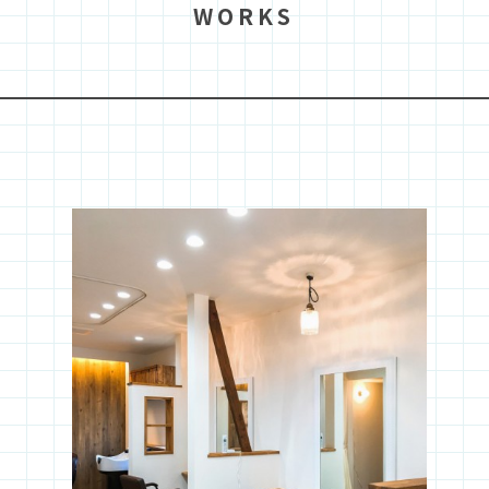
W
O
R
K
S