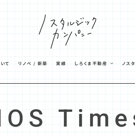
ついて
リノベ / 新築
実績
しろくま不動産
ノス
NOS Time