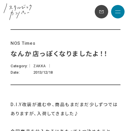
メニュ
N
O
S
T
i
m
e
s
なんか店っぽくなりましたよ！！
ZAKKA
Category
Date
2013/12/18
D.I.Y改装が進む中、商品もまだまだ少しずつでは
ありますが、入荷してきました♪