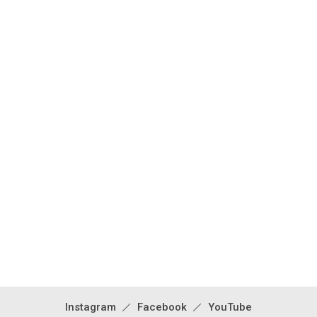
「しろくま」くんと。
インテリアパーツなど
F.I.E MAG
Instagram
Facebook
YouTube