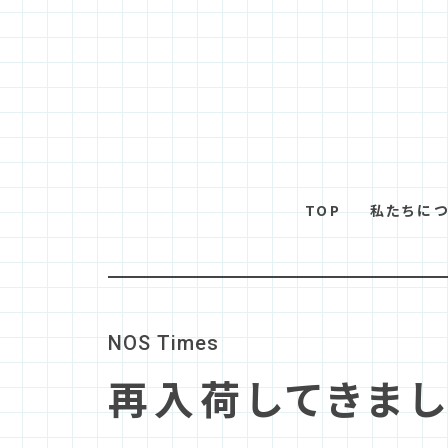
TOP
私たちに
N
O
S
T
i
m
e
s
再入荷してきまし