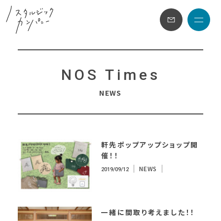
メニュ
NOS Times
N
E
W
S
軒先ポップアップショップ開
催！！
NEWS
2019/09/12
一緒に間取り考えました！！